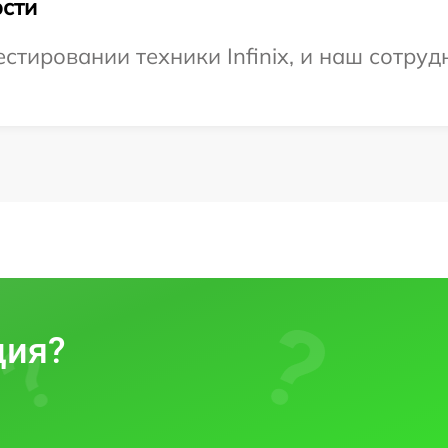
сти
тировании техники Infinix, и наш сотруд
ция?