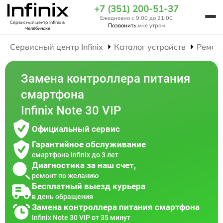
+7 (351) 200-51-37
Ежедневно с 9:00 до 21:00
Сервисный центр Infinix
в
Позвонить
мне утром
Челябинске
Сервисный центр Infinix
Каталог устройств
Ремон
Замена контроллера питания
смартфона
Infinix Note 30 VIP
Официальный сервис
Гарантийное обслуживание
смартфона Infinix до 3 лет
Диагностика за наш счет,
ремонт по желанию
Бесплатный выезд курьера
в день обращения
Замена контроллера питания смартфона
Infinix Note 30 VIP от 35 минут