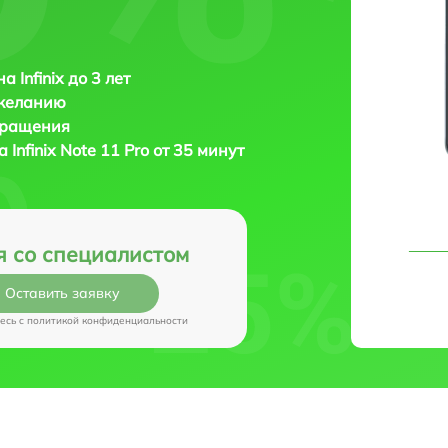
 Infinix до 3 лет
 желанию
бращения
на
Infinix Note 11 Pro от 35 минут
я со специалистом
Оставить заявку
есь c
политикой конфиденциальности