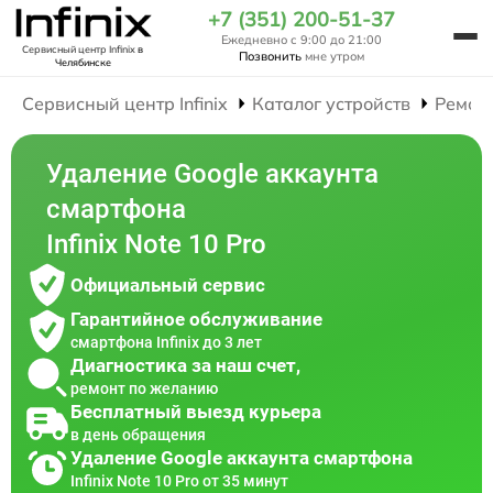
+7 (351) 200-51-37
Ежедневно с 9:00 до 21:00
Сервисный центр Infinix
в
Позвонить
мне утром
Челябинске
Сервисный центр Infinix
Каталог устройств
Ремон
Удаление Google аккаунта
смартфона
Infinix Note 10 Pro
Официальный сервис
Гарантийное обслуживание
смартфона Infinix до 3 лет
Диагностика за наш счет,
ремонт по желанию
Бесплатный выезд курьера
в день обращения
Удаление Google аккаунта смартфона
Infinix Note 10 Pro от 35 минут