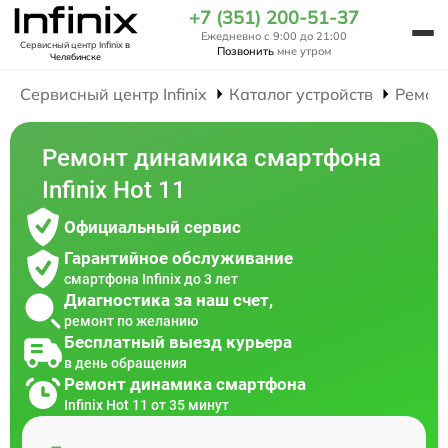
+7 (351) 200-51-37
Ежедневно с 9:00 до 21:00
Сервисный центр Infinix
в
Позвонить
мне утром
Челябинске
Сервисный центр Infinix
Каталог устройств
Ремон
Ремонт динамика смартфона
Infinix Hot 11
Официальный сервис
Гарантийное обслуживание
смартфона Infinix до 3 лет
Диагностика за наш счет,
ремонт по желанию
Бесплатный выезд курьера
в день обращения
Ремонт динамика смартфона
Infinix Hot 11 от 35 минут