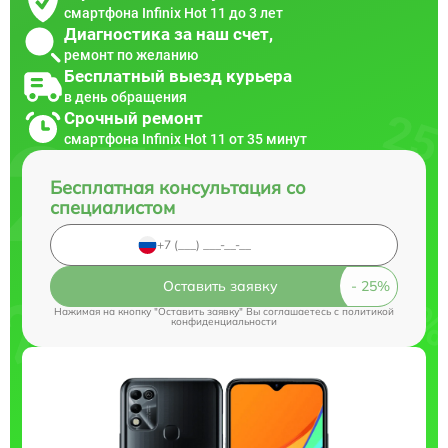
смартфона Infinix Hot 11 до 3 лет
Диагностика за наш счет,
ремонт по желанию
Бесплатный выезд курьера
в день обращения
Срочный ремонт
смартфона Infinix Hot 11 от 35 минут
Бесплатная консультация со
специалистом
Оставить заявку
Нажимая на кнопку "Оставить заявку" Вы соглашаетесь c
политикой
конфиденциальности