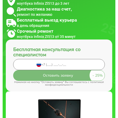
ноутбука Infinix Zl513 до 3 лет
Диагностика за наш счет,
ремонт по желанию
Бесплатный выезд курьера
в день обращения
Срочный ремонт
ноутбука Infinix Zl513 от 35 минут
Бесплатная консультация со
специалистом
Оставить заявку
Нажимая на кнопку "Оставить заявку" Вы соглашаетесь c
политикой
конфиденциальности