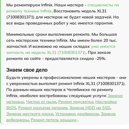
Мы ремонтируем Infinix. Наши мастера -
специалисты по
ремонту техники Infinix
. Восстановить модель XL31
(71008301371) для мастеров не будет новой задачей. На
все виды проведенных работ у нас имеется гарантия.
Минимальные сроки выполнения ремонта. Мы большая
сеть мастерских техники Infinix. Мы имеем более 20 тыс.
запчастей. И возможно на наших складах
уже имеется
запчасть на модель XL31 (71008301371)
. При заказе
ремонта на сайте - предоставляется скидка -25%.
Знаем свое дело
Будьте уверены в профессионализме наших мастеров - они
с уверенностью выполнят ремонт Infinix XL31 (71008301371).
По данным наших мастеров в Челябинске по ремонту
Infinix, наиболее востребованы следующие услуги:
Замена
матрицы
,
Чистка от пыли
,
Ремонт подсветки
,
Настройка
BIOS
,
Ремонт разъема питания
,
Замена HDD на SSD
,
Замена жесткого диска
,
Установка драйверов
,
Замена
вебкамеры
,
Ремонт петель крышки
.