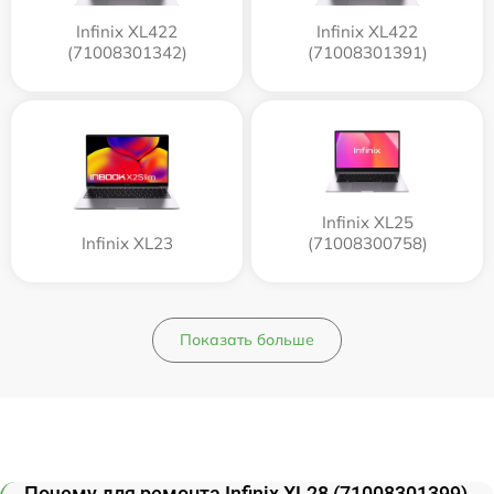
Infinix XL422
Infinix XL422
(71008301342)
(71008301391)
Infinix XL25
Infinix XL23
(71008300758)
Показать больше
Почему для ремонта Infinix XL28 (71008301399)