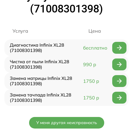
(71008301398)
Услуга
Цена
Диагностика Infinix XL28
бесплатно
(71008301398)
Чистка от пыли Infinix XL28
990 р
(71008301398)
Замена матрицы Infinix XL28
1750 р
(71008301398)
Замена тачпада Infinix XL28
1750 р
(71008301398)
У меня другая неисправность