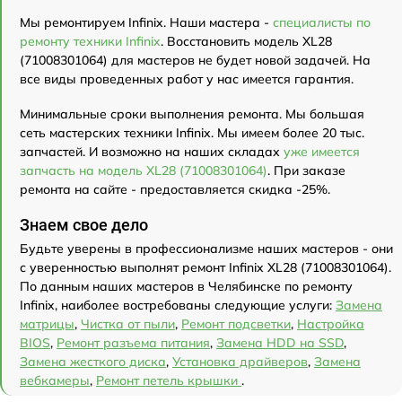
Мы ремонтируем Infinix. Наши мастера -
специалисты по
ремонту техники Infinix
. Восстановить модель XL28
(71008301064) для мастеров не будет новой задачей. На
все виды проведенных работ у нас имеется гарантия.
Минимальные сроки выполнения ремонта. Мы большая
сеть мастерских техники Infinix. Мы имеем более 20 тыс.
запчастей. И возможно на наших складах
уже имеется
запчасть на модель XL28 (71008301064)
. При заказе
ремонта на сайте - предоставляется скидка -25%.
Знаем свое дело
Будьте уверены в профессионализме наших мастеров - они
с уверенностью выполнят ремонт Infinix XL28 (71008301064).
По данным наших мастеров в Челябинске по ремонту
Infinix, наиболее востребованы следующие услуги:
Замена
матрицы
,
Чистка от пыли
,
Ремонт подсветки
,
Настройка
BIOS
,
Ремонт разъема питания
,
Замена HDD на SSD
,
Замена жесткого диска
,
Установка драйверов
,
Замена
вебкамеры
,
Ремонт петель крышки
.