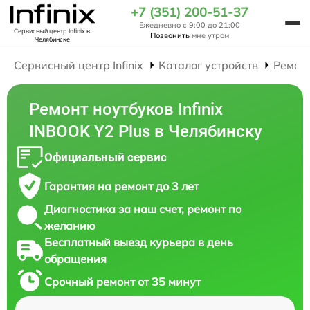
+7 (351) 200-51-37
Ежедневно с 9:00 до 21:00
Сервисный центр Infinix
в
Позвонить
мне утром
Челябинске
Сервисный центр Infinix
Каталог устройств
Ремон
Ремонт ноутбуков Infinix
INBOOK Y2 Plus в Челябинску
Официальный сервис
Гарантия на ремонт до 3 лет
Диагностика за наш счет, ремонт по
желанию
Бесплатный выезд курьера в день
обращения
Срочный ремонт от 35 минут