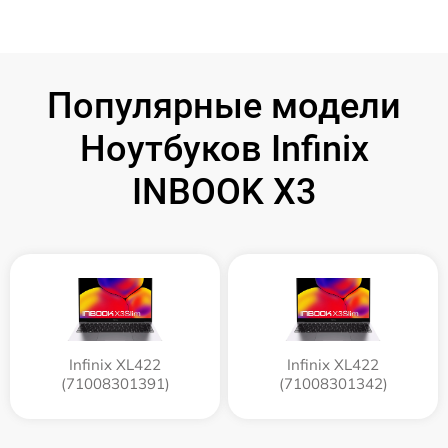
Популярные модели
Ноутбуков Infinix
INBOOK X3
Infinix XL422
Infinix XL422
(71008301391)
(71008301342)