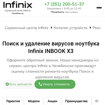
+7 (351) 200-51-37
Ежедневно с 9:00 до 21:00
Сервисный центр Infinix
в
Позвонить
мне утром
Челябинске
Сервисный центр Infinix
Каталог устройств
Ремон
Поиск и удаление вирусов ноутбука
Infinix INBOOK X3
Оформите обратный звонок. Наши менеджеры из
сервис-центра Infinix в Челябинске произведут
оценку стоимости ремонта ноутбука Поиск и
удаление вирусов.
Есть запчасти
Узнать стоимость
Гарантия
Модели
Акции
Преимущества
Отзы