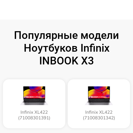
Популярные модели
Ноутбуков Infinix
INBOOK X3
Infinix XL422
Infinix XL422
(71008301391)
(71008301342)