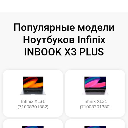
Популярные модели
Ноутбуков Infinix
INBOOK X3 PLUS
Infinix XL31
Infinix XL31
(71008301382)
(71008301380)