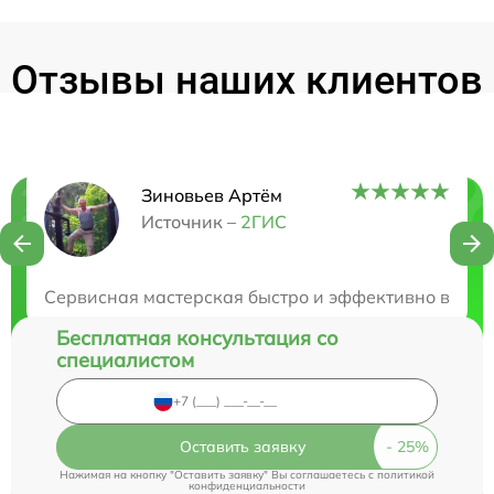
Отзывы наших клиентов
Зиновьев Артём
Нужна консультация?
Источник –
2ГИС
Закажите бесплатную консультацию
Сервисная мастерская быстро и эффективно восст
Бесплатная консультация со
специалистом
Оставить заявку
Нажимая на кнопку "Оставить заявку" Вы соглашаетесь c
политикой
конфиденциальности