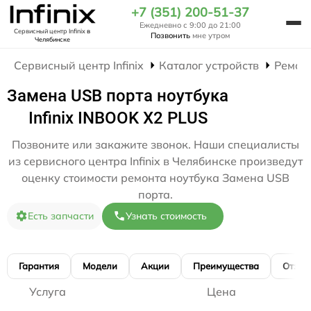
+7 (351) 200-51-37
Ежедневно с 9:00 до 21:00
Сервисный центр Infinix
в
Позвонить
мне утром
Челябинске
Сервисный центр Infinix
Каталог устройств
Ремон
Замена USB порта ноутбука
Infinix INBOOK X2 PLUS
Позвоните или закажите звонок. Наши специалисты
из сервисного центра Infinix в Челябинске произведут
оценку стоимости ремонта ноутбука Замена USB
порта.
Есть запчасти
Узнать стоимость
Гарантия
Модели
Акции
Преимущества
Отзы
Услуга
Цена