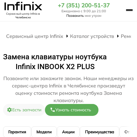
+7 (351) 200-51-37
Ежедневно с 9:00 до 21:00
Сервисный центр Infinix
в
Позвонить
мне утром
Челябинске
Сервисный центр Infinix
Каталог устройств
Ремон
Замена клавиатуры ноутбука
Infinix INBOOK X2 PLUS
Позвоните или закажите звонок. Наши менеджеры из
сервис-центра Infinix в Челябинске произведут
оценку стоимости ремонта ноутбука Замена
клавиатуры.
Есть запчасти
Узнать стоимость
Гарантия
Модели
Акции
Преимущества
Отзы