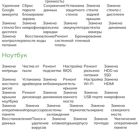
громкость)
Удаление
Сброс
Сохранение
Установка
Замена
Замена
Google
пароля
данных
защитного
стекла
стекла с
аккаунта
блокировки
стекла
задней
дисплеем
экрана
крышки
Замена
Замена
Замена
Замена
Замена
Замена
стекла без
микрофона
разъема
аккумулятора
стекла
динамика
дисплея
зарядки
камеры
Замена
Восстановление
Ремонт
Бронирование
контроллера
после воды
системной
пленкой
питания
платы
Ноутбук
Замена
Чистка от
Ремонт
Настройка
Ремонт
Замена
матрицы
пыли
подсветки
BIOS
разъема
HDD на
питания
SSD
Замена
Установка
Замена
Ремонт
Настройка
Замена
жесткого
драйверов
вебкамеры
петель
Wi-Fi
HDMI
диска
крышки
Замена
Ремонт
Замена
Замена
Замена
Замена
крышки
дисковода
динамиков
южного
USB порта
микрофона
ноутбука
моста
Замена
Замена
Замена
Замена
Замена
Замена
оперативной
процессора
системы
термопасты
экрана
северного
памяти
охлаждения
моста
Восстановление
Поиск и
Замена
Замена
Замена
Увеличение
данных
удаление
клавиатуры
корпуса
тачпада
оперативной
вирусов
памяти